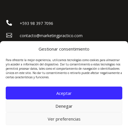

+593 98 397 7096

contacto@marketingpractico.com
}
Lunes a Viernes, 8:00 AM - 6:00 PM (GMT-5)
Gestionar consentimiento

Quito, Ecuador
Para ofrecerte la mejor experiencia, utilizamos tecnologías como cookies para almacenar
y/o acceder a información del dispositivo. Dar tu consentimiento a estas tecnologías nos
permitirá procesar datos, tales como el comportamiento de navegación o identificadores
únicos en este sitio. No dar tu consentimiento o retirarlo puede afectar negativamente a
ciertas características y funciones.
WhatsApp
Aceptar
Denegar
Ver preferencias
© 2026 Marketing Práctico. Todos los derechos reservados |