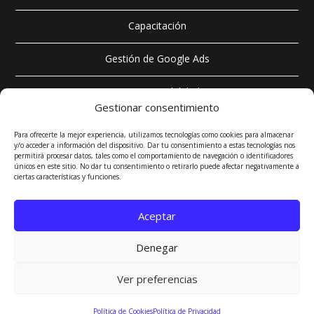
Capacitación
Gestión de Google Ads
SEO & AEO (Visibilidad IA)
Gestionar consentimiento
Para ofrecerte la mejor experiencia, utilizamos tecnologías como cookies para almacenar
y/o acceder a información del dispositivo. Dar tu consentimiento a estas tecnologías nos
permitirá procesar datos, tales como el comportamiento de navegación o identificadores

+593 98 397 7096
únicos en este sitio. No dar tu consentimiento o retirarlo puede afectar negativamente a
ciertas características y funciones.

contacto@marketingpractico.com
Aceptar
}
Lunes a Viernes, 8:00 AM - 6:00 PM (GMT-5)
Denegar

Quito, Ecuador
Ver preferencias
Política de Cookies
Política de Privacidad