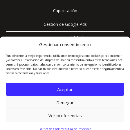
Capacitación
Gestión de Google Ads
SEO & AEO (Visibilidad IA)
Gestionar consentimiento
Para ofrecerte la mejor experiencia, utilizamos tecnologías como cookies para almacenar
y/o acceder a información del dispositivo. Dar tu consentimiento a estas tecnologías nos
permitirá procesar datos, tales como el comportamiento de navegación o identificadores

+593 98 397 7096
únicos en este sitio. No dar tu consentimiento o retirarlo puede afectar negativamente a
ciertas características y funciones.

contacto@marketingpractico.com
Aceptar
}
Lunes a Viernes, 8:00 AM - 6:00 PM (GMT-5)
Denegar

Quito, Ecuador
Ver preferencias
Política de Cookies
Política de Privacidad