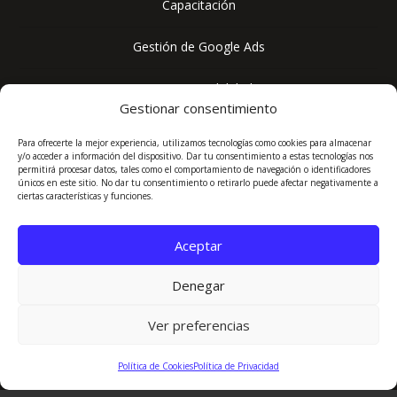
Capacitación
Gestión de Google Ads
SEO & AEO (Visibilidad IA)
Gestionar consentimiento
Para ofrecerte la mejor experiencia, utilizamos tecnologías como cookies para almacenar
y/o acceder a información del dispositivo. Dar tu consentimiento a estas tecnologías nos
permitirá procesar datos, tales como el comportamiento de navegación o identificadores

+593 98 397 7096
únicos en este sitio. No dar tu consentimiento o retirarlo puede afectar negativamente a
ciertas características y funciones.

contacto@marketingpractico.com
Aceptar
}
Lunes a Viernes, 8:00 AM - 6:00 PM (GMT-5)
Denegar

Quito, Ecuador
Ver preferencias
Política de Cookies
Política de Privacidad
WhatsApp